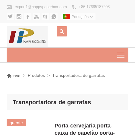

export1@happypaperbox.com
+86-17665187203







Português


Togg

>
Produtos
>
Transportadora de garrafas
casa
Transportadora de garrafas
quente
Porta-cervejaria porta-
caixa de papelão porta-