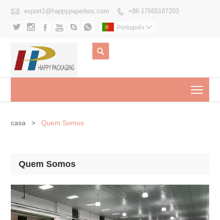

export1@happypaperbox.com
+86-17665187203







Português


Togg
casa
>
Quem Somos
Quem Somos