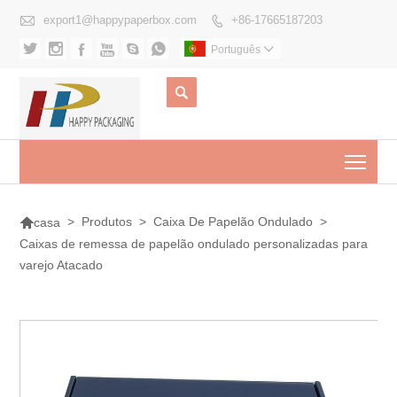

export1@happypaperbox.com
+86-17665187203







Português


Togg

>
Produtos
>
Caixa De Papelão Ondulado
>
casa
Caixas de remessa de papelão ondulado personalizadas para
varejo Atacado