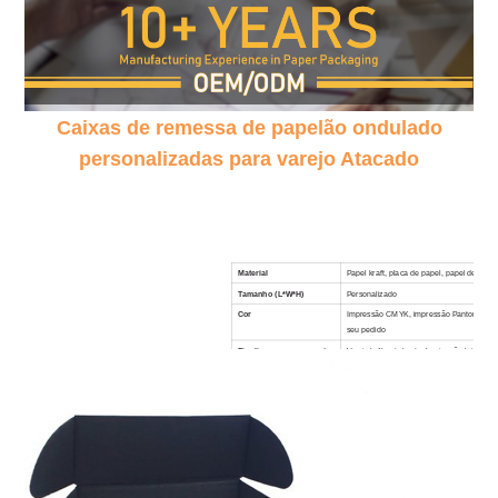
Caixas de remessa de papelão ondulado
personalizadas para varejo Atacado
Material
Papel kraft, placa de papel, papel de arte,
Tamanho (L*W*H)
Personalizado
Cor
Impressão CMYK, impressão Pantone, imp
seu pedido
Finalizar processamento
Verniz brilhante/mate, laminação brilhant
ouro/tira, mancha uv, relevo, etc.
MOQ
1000 peças
Amostras
Amostra de impressão digital grátis de trê
Tempo de espera
5 dias úteis para amostras; 10 dias úteis