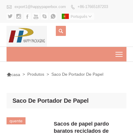

export1@happypaperbox.com
+86-17665187203







Português


Togg

>
Produtos
>
Saco De Portador De Papel
casa
Saco De Portador De Papel
quente
Sacos de papel pardo
baratos reciclados de